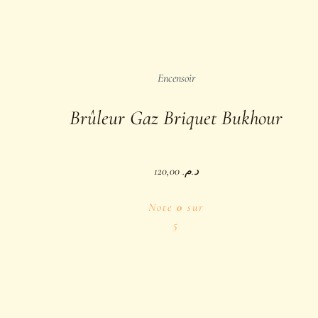
Encensoir
Brûleur Gaz Briquet Bukhour
120,00
د.م.
Note
0
sur
5