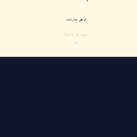
120,00
د.م.
Note
0
sur
5