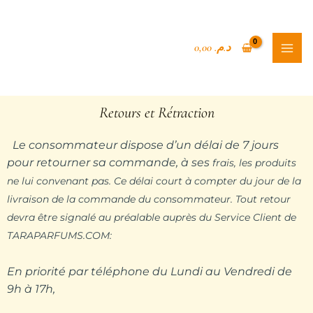
Aller
Rechercher
MAI
au
MEN
contenu
0,00
د.م.
Retours et Rétraction
Le consommateur dispose d’un délai de 7 jours
pour retourner sa commande, à ses
frais, les produits
ne lui convenant pas. Ce délai court à compter du jour de
la
livraison de la commande du consommateur. Tout retour
devra être
signalé au préalable auprès du Service Client de
TARAPARFUMS.COM:
En priorité par téléphone du Lundi au Vendredi de
9h à 17h,