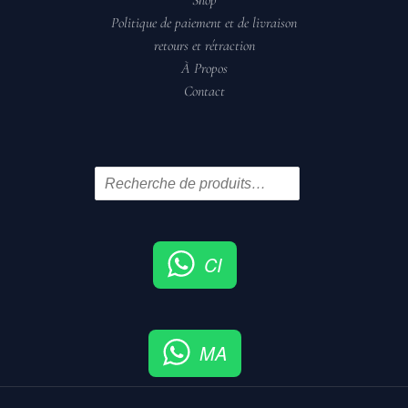
Politique de paiement et de livraison
retours et rétraction
À Propos
Contact
CI
MA