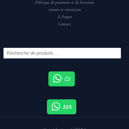
Politique de paiement et de livraison
retours et rétraction
À Propos
Contact
CI
MA