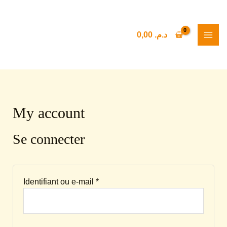
Aller
Obligatoire
Obligatoire
Rechercher
MAI
au
ME
contenu
0,00
د.م.
My account
Se connecter
Identifiant ou e-mail
*